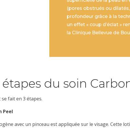
superficielle de la peau en
(pores obstrués ou dilatés, 
profondeur grâce à la tech
un effet «
coup d’éclat
» re
la Clinique Bellevue de Bo
s étapes du soin Carbon
 se fait en 3 étapes.
n Peel
ogène avec un pinceau est appliquée sur le visage.
Cette lo