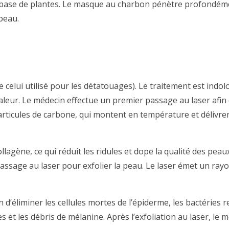
 base de plantes.
Le masque au charbon pénètre profondément
peau.
 celui utilisé pour les détatouages).
Le traitement est indol
aleur.
Le médecin effectue un premier passage au laser afin 
articules de carbone, qui montent en température et délivre
llagène, ce qui réduit les ridules et dope la qualité des pe
ssage au laser pour exfolier la peau. Le laser émet un ray
in d’éliminer les cellules mortes de l’épiderme, les bactérie
es et les débris de mélanine.
Après l’exfoliation au laser, le