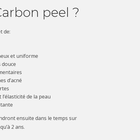
Carbon peel ?
t de:
neux et uniforme
s douce
mentaires
es d’
acné
rtes
 l’élasticité de la peau
atante
endront ensuite dans le temps sur
qu’à 2 ans.