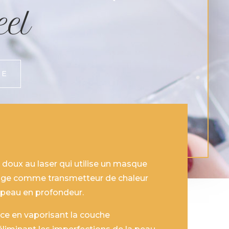
eel
NE
 doux au laser qui utilise un masque
sage comme transmetteur de chaleur
 peau en profondeur.
ace en vaporisant la couche