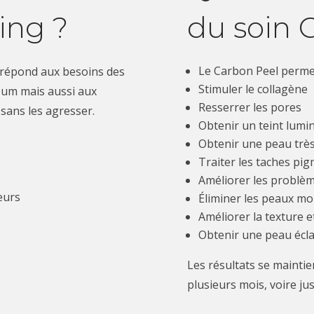
ing ?
du soin 
Le Carbon Peel perme
l répond aux besoins des
Stimuler le collagène
bum mais aussi aux
Resserrer les pores
 sans les agresser.
Obtenir un
teint lumi
Obtenir une peau trè
Traiter les
taches pig
Améliorer les problèm
eurs
Éliminer les
peaux mo
Améliorer la texture et
Obtenir une
peau écl
Les résultats se mainti
plusieurs mois, voire jus