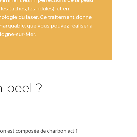
éliminant les imperfections de la peau
les taches, les ridules),
et en
nologie du
laser
.
Ce traitement donne
marquable, que vous pouvez réaliser à
ulogne-sur-Mer.
 peel ?
tion est composée de charbon actif,